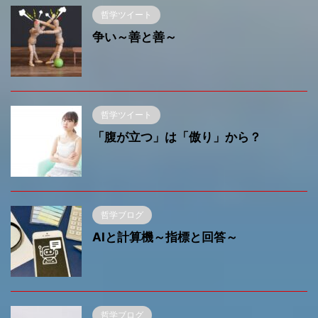
哲学ツイート
争い～善と善～
哲学ツイート
「腹が立つ」は「傲り」から？
哲学ブログ
AIと計算機～指標と回答～
哲学ブログ