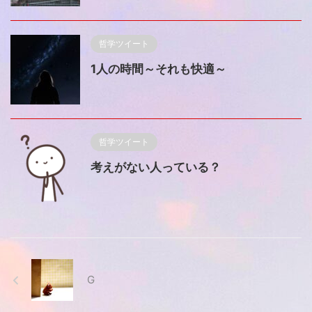
哲学ツイート
1人の時間～それも快適～
哲学ツイート
考えがない人っている？
G