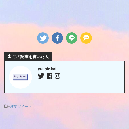
この記事を書いた人
yu-sinkai
-
哲学ツイート