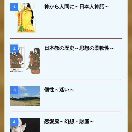
神から人間に～日本人神話～
1
日本教の歴史～思想の柔軟性～
2
個性～迷い～
3
恋愛脳～幻想・財産～
4