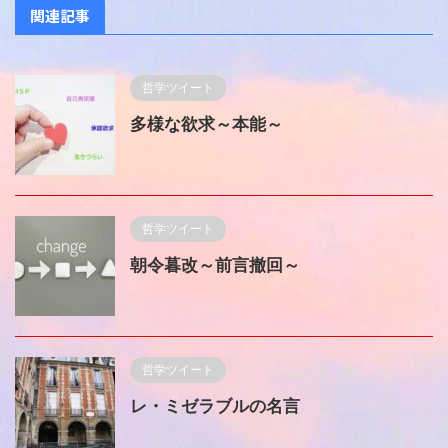
関連記事
哲学ツイート
多様な欲求～本能～
哲学ツイート
朝令暮改～前言撤回～
哲学ツイート
レ・ミゼラブルの名言