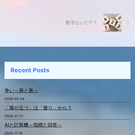
数字はシビア？
Recent Posts
争い～善と善～
2026-05-04
「腹が立つ」は「傲り」から？
2026-01-21
AIと計算機～指標と回答～
2025-11-15