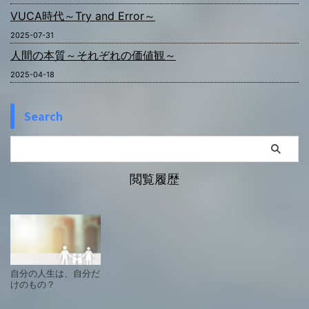
VUCA時代～Try and Error～
2025-07-31
人間の本質～それぞれの価値観～
2025-04-18
Search
閲覧履歴
自分の人生は、自分だ
けのもの？