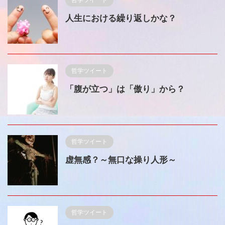
人生における繰り返しかな？
哲学ツイート
「腹が立つ」は「傲り」から？
哲学ツイート
虚無感？～無口な操り人形～
哲学ツイート