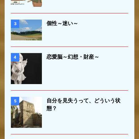
個性～迷い～
3
恋愛脳～幻想・財産～
4
自分を見失うって、どういう状
5
態？