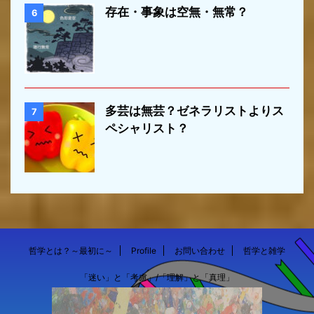
存在・事象は空無・無常？
6
多芸は無芸？ゼネラリストよりス
7
ペシャリスト？
哲学とは？～最初に～
Profile
お問い合わせ
哲学と雑学
「迷い」と「考慮」/「理解」と「真理」