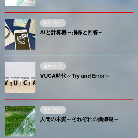
哲学ブログ
AIと計算機～指標と回答～
哲学ブログ
VUCA時代～Try and Error～
哲学ブログ
人間の本質～それぞれの価値観～