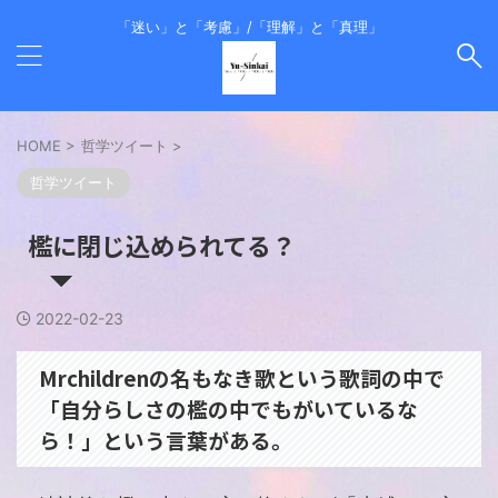
「迷い」と「考慮」/「理解」と「真理」
HOME
>
哲学ツイート
>
哲学ツイート
檻に閉じ込められてる？
2022-02-23
Mrchildrenの名もなき歌という歌詞の中で
「自分らしさの檻の中でもがいているな
ら！」という言葉がある。