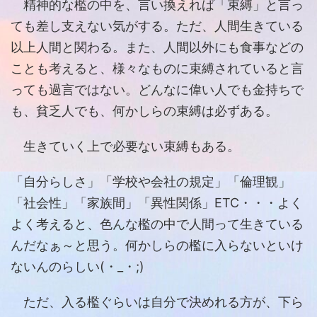
精神的な檻の中を、言い換えれば「束縛」と言っ
ても差し支えない気がする。ただ、人間生きている
以上人間と関わる。また、人間以外にも食事などの
ことも考えると、様々なものに束縛されていると言
っても過言ではない。どんなに偉い人でも金持ちで
も、貧乏人でも、何かしらの束縛は必ずある。
生きていく上で必要ない束縛もある。
「自分らしさ」「学校や会社の規定」「倫理観」
「社会性」「家族間」「異性関係」ETC・・・よく
よく考えると、色んな檻の中で人間って生きている
んだなぁ～と思う。何かしらの檻に入らないといけ
ないんのらしい(・_・;)
ただ、入る檻ぐらいは自分で決めれる方が、下ら