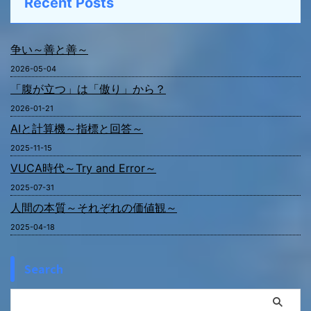
Recent Posts
争い～善と善～
2026-05-04
「腹が立つ」は「傲り」から？
2026-01-21
AIと計算機～指標と回答～
2025-11-15
VUCA時代～Try and Error～
2025-07-31
人間の本質～それぞれの価値観～
2025-04-18
Search