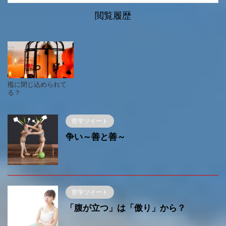
閲覧履歴
檻に閉じ込められて
る？
哲学ツイート
争い～善と善～
哲学ツイート
「腹が立つ」は「傲り」から？