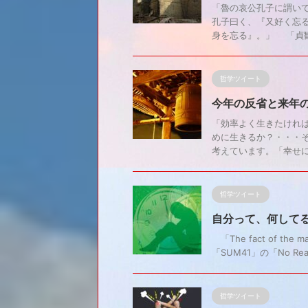
「魯の哀公孔子に謂い
孔子曰く、『又好く忘
身を忘る』。」 「貞観政
哲学ツイート
今年の反省と来年
「効率よく生きたけれ
めに生きるか？・・・そ
考えています。「幸せにな
哲学ツイート
自分って、何して
「The fact of the 
「SUM41」の「No R
哲学ツイート