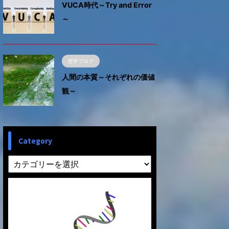
VUCA時代～Try and Error
～
哲学ブログ
人間の本質～それぞれの価値
観～
Category