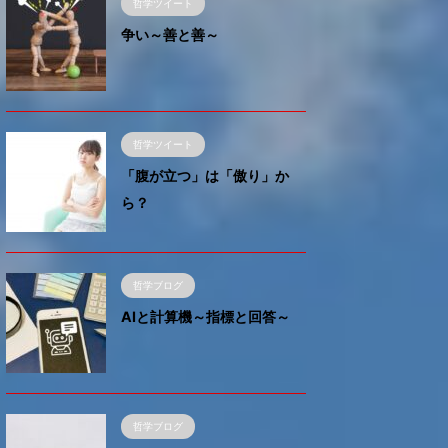
が多
哲学ツイート
い？
争い～善と善～
哲学ツイート
「腹が立つ」は「傲り」か
ら？
哲学ブログ
AIと計算機～指標と回答～
哲学ブログ