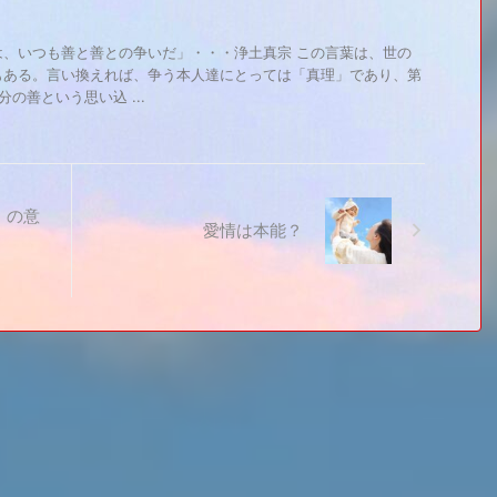
は、いつも善と善との争いだ」・・・浄土真宗 この言葉は、世の
もある。言い換えれば、争う本人達にとっては「真理」であり、第
の善という思い込 ...
」の意
愛情は本能？