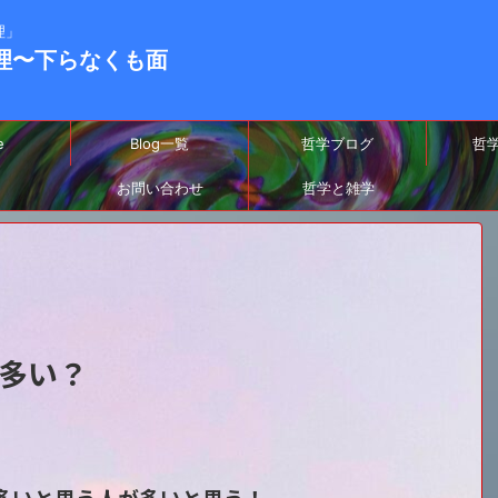
理」
-真理〜下らなくも面
e
Blog一覧
哲学ブログ
哲
お問い合わせ
哲学と雑学
多い？
多いと思う人が多いと思う！