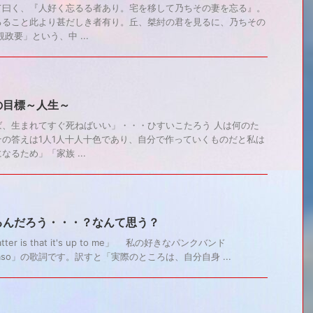
て曰く、『人好く忘るる者あり。宅を移して乃ちその妻を忘る』。
るること此より甚だしき者有り。丘、桀紂の君を見るに、乃ちその
要」という、中 ...
の目標～人生～
ば、生まれてすぐ死ねばいい」・・・ひすいこたろう 人は何のた
の答えは1人1人十人十色であり、自分で作っていくものだと私は
るため」「家族 ...
るんだろう・・・？なんて思う？
matter is that it's up to me」 私の好きなパンクバンド
easo」の歌詞です。訳すと「実際のところは、自分自身 ...