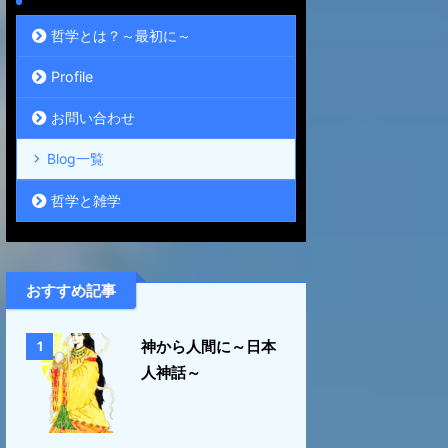
哲学とは？～最初に～
Profile
お問い合わせ
Blog一覧
哲学と雑学
おすすめ記事
神から人間に～日本
1
人神話～