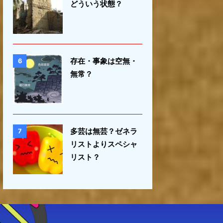
どういう状態？
存在・事象は空無・
6
無常？
多芸は無芸？ゼネラ
7
リストよりスペシャ
リスト？