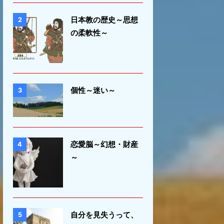
日本教の歴史～思想
2
の柔軟性～
個性～迷い～
3
恋愛脳～幻想・財産
4
～
自分を見失うって、
5