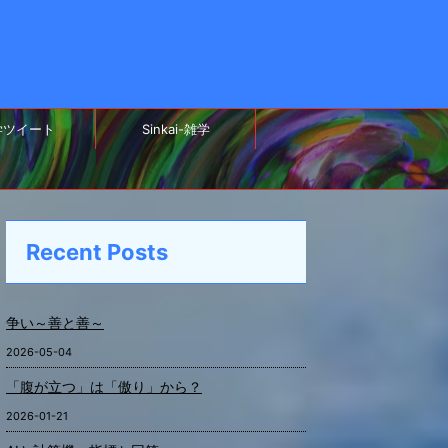
学ツイート
Sinkai-雑学
Recent Posts
争い～善と善～
2026-05-04
「腹が立つ」は「傲り」から？
2026-01-21