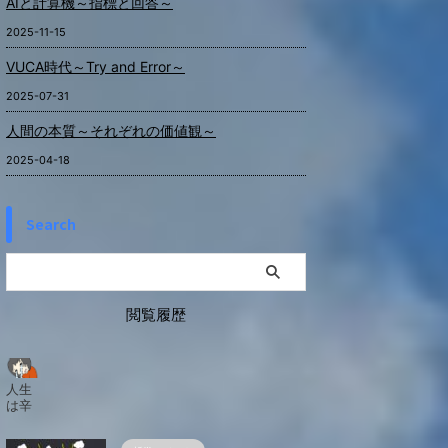
AIと計算機～指標と回答～
2025-11-15
VUCA時代～Try and Error～
2025-07-31
人間の本質～それぞれの価値観～
2025-04-18
Search
閲覧履歴
人生
は辛
い事
の方