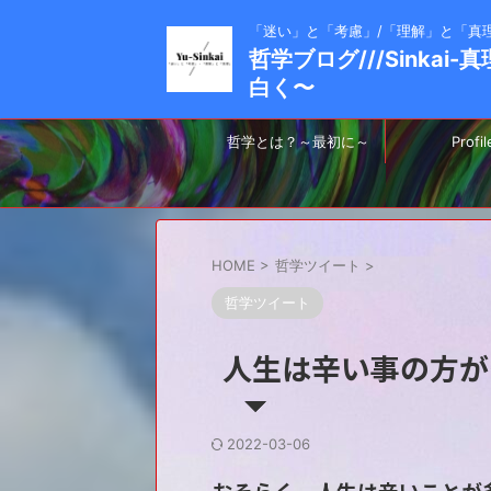
「迷い」と「考慮」/「理解」と「真
哲学ブログ///Sinkai
白く〜
哲学とは？～最初に～
Profil
HOME
>
哲学ツイート
>
哲学ツイート
人生は辛い事の方が
2022-03-06
おそらく、人生は辛いことが