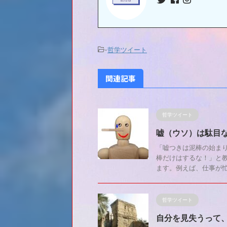
-
哲学ツイート
関連記事
哲学ツイート
嘘（ウソ）は駄目
「嘘つきは泥棒の始ま
棒だけはするな！」と
ます。例えば、仕事が忙し
哲学ツイート
自分を見失うって