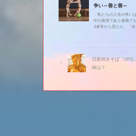
争い～善と善～
「私たちの人生の争い
中の真理であり虚偽で
3者等から見たら、「自分
日新焼きそば「UFO
味は？