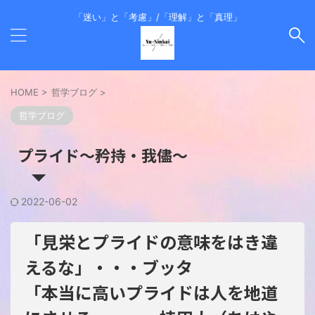
「迷い」と「考慮」/「理解」と「真理」
HOME
>
哲学ブログ
>
哲学ブログ
プライド～矜持・我儘～
2022-06-02
「見栄とプライドの意味をはき違
えるな」・・・ブッタ
「本当に高いプライドは人を地道