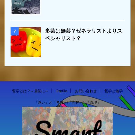
多芸は無芸？ゼネラリストよりス
7
ペシャリスト？
哲学とは？～最初に～
Profile
お問い合わせ
哲学と雑学
「迷い」と「考慮」/「理解」と「真理」