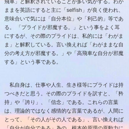
飛車」と解釈されていることが多い気がする。わが
ままを英語にすると主に「selfish」が良く使われ、
意味合いで気には「自分本位」や「利己的」等であ
る。 「プライドが邪魔する。」という事をよく耳
にするが、その際のプライドは、私的には「わがま
ま」と解釈している。言い換えれば「わがままな自
分の考え方が邪魔する。」や「高飛車な自分が邪魔
する」という事である。
私自身は、仕事や人生、生き様等にプライドは持
つべきだと思う。その際のプライドを訳すと、「矜
持」や「誇り」、「信念」である。これらの言葉
は、理論的ではなく感情的な言葉であるが、人間に
とって、「その人がその人である」、言い換えれば
「自分が自分である」為の、根本的原理の原動力に