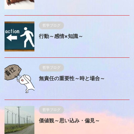
哲学ブログ
行動～感情×知識～
哲学ブログ
無責任の重要性～時と場合～
哲学ブログ
価値観～思い込み・偏見～