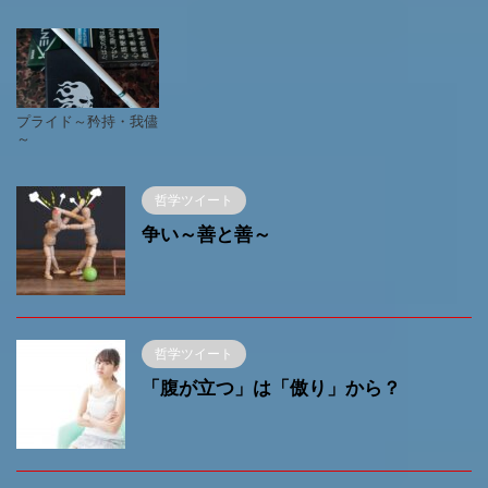
プライド～矜持・我儘
～
哲学ツイート
争い～善と善～
哲学ツイート
「腹が立つ」は「傲り」から？