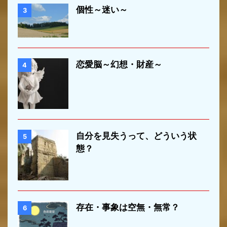
個性～迷い～
3
恋愛脳～幻想・財産～
4
自分を見失うって、どういう状
5
態？
存在・事象は空無・無常？
6