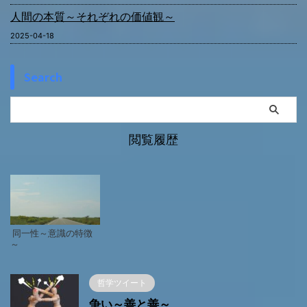
人間の本質～それぞれの価値観～
2025-04-18
Search
閲覧履歴
同一性～意識の特徴
～
哲学ツイート
争い～善と善～