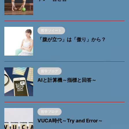
哲学ツイート
「腹が立つ」は「傲り」から？
哲学ブログ
AIと計算機～指標と回答～
哲学ブログ
VUCA時代～Try and Error～