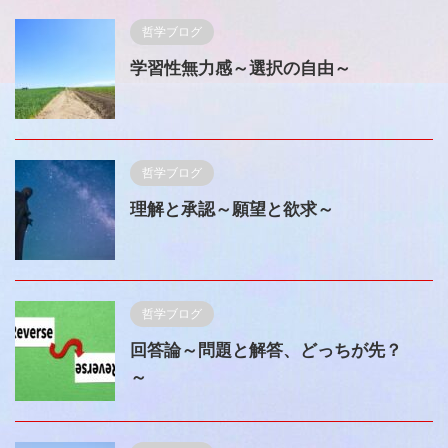
哲学ブログ
学習性無力感～選択の自由～
哲学ブログ
理解と承認～願望と欲求～
哲学ブログ
回答論～問題と解答、どっちが先？
～