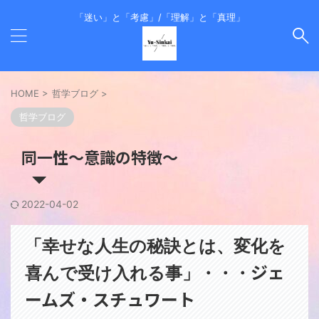
「迷い」と「考慮」/「理解」と「真理」
HOME
>
哲学ブログ
>
哲学ブログ
同一性～意識の特徴～
2022-04-02
「幸せな人生の秘訣とは、変化を
ジェ
喜んで受け入れる事」・・・
ームズ・スチュワート