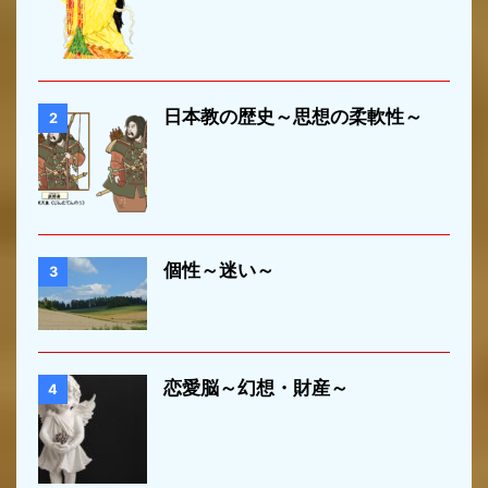
日本教の歴史～思想の柔軟性～
2
個性～迷い～
3
恋愛脳～幻想・財産～
4