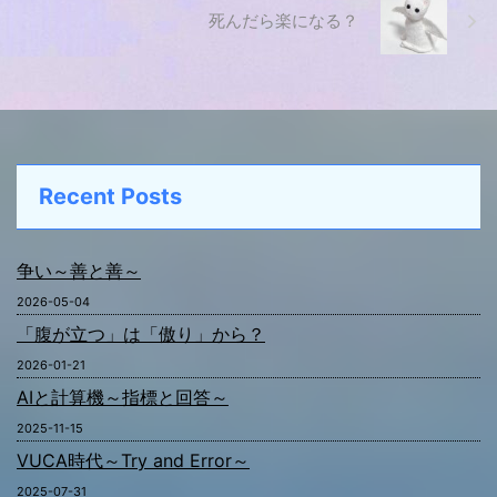
死んだら楽になる？
Recent Posts
争い～善と善～
2026-05-04
「腹が立つ」は「傲り」から？
2026-01-21
AIと計算機～指標と回答～
2025-11-15
VUCA時代～Try and Error～
2025-07-31