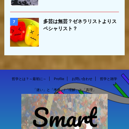
多芸は無芸？ゼネラリストよりス
7
ペシャリスト？
哲学とは？～最初に～
Profile
お問い合わせ
哲学と雑学
「迷い」と「考慮」/「理解」と「真理」