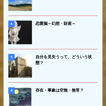
恋愛脳～幻想・財産～
4
自分を見失うって、どういう状
5
態？
存在・事象は空無・無常？
6