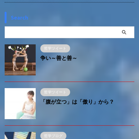
Search
哲学ツイート
争い～善と善～
哲学ツイート
「腹が立つ」は「傲り」から？
哲学ブログ