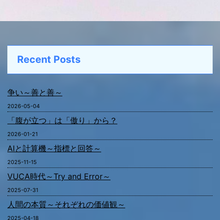
Recent Posts
争い～善と善～
2026-05-04
「腹が立つ」は「傲り」から？
2026-01-21
AIと計算機～指標と回答～
2025-11-15
VUCA時代～Try and Error～
2025-07-31
人間の本質～それぞれの価値観～
2025-04-18