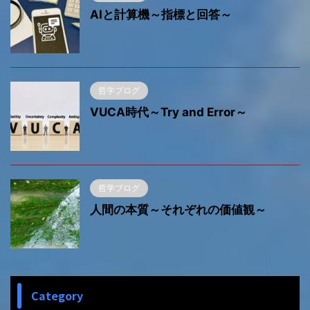
AIと計算機～指標と回答～
哲学ブログ
VUCA時代～Try and Error～
哲学ブログ
人間の本質～それぞれの価値観～
Category