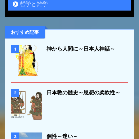
哲学と雑学
おすすめ記事
神から人間に～日本人神話～
1
日本教の歴史～思想の柔軟性～
2
個性～迷い～
3