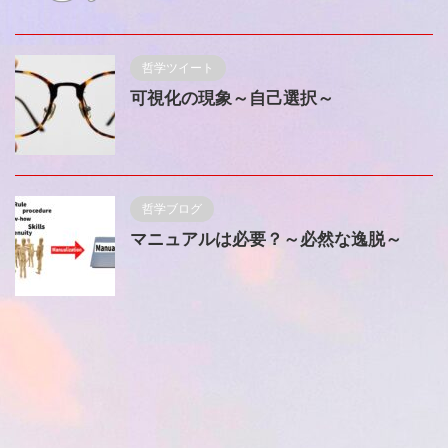
哲学ツイート
可視化の現象～自己選択～
哲学ブログ
マニュアルは必要？～必然な逸脱～