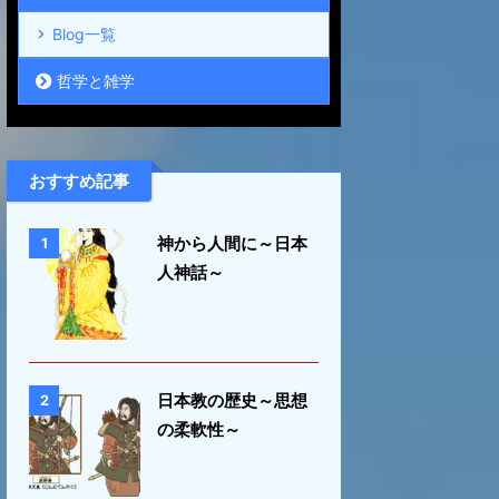
Blog一覧
哲学と雑学
おすすめ記事
神から人間に～日本
1
人神話～
日本教の歴史～思想
2
の柔軟性～