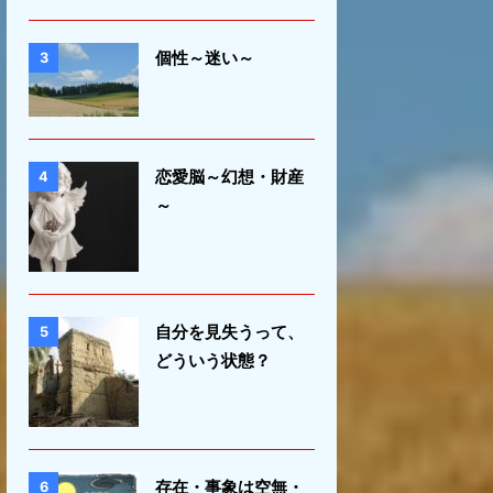
個性～迷い～
3
恋愛脳～幻想・財産
4
～
自分を見失うって、
5
どういう状態？
存在・事象は空無・
6