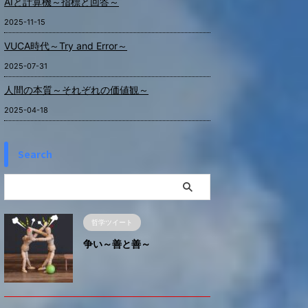
AIと計算機～指標と回答～
2025-11-15
VUCA時代～Try and Error～
2025-07-31
人間の本質～それぞれの価値観～
2025-04-18
Search
哲学ツイート
争い～善と善～