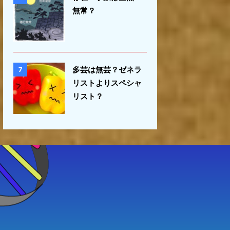
無常？
多芸は無芸？ゼネラ
7
リストよりスペシャ
リスト？