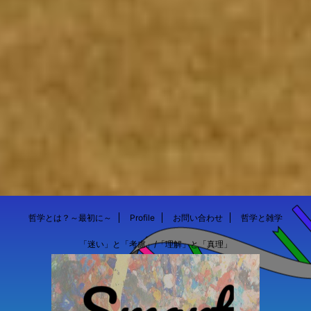
哲学とは？～最初に～
Profile
お問い合わせ
哲学と雑学
「迷い」と「考慮」/「理解」と「真理」