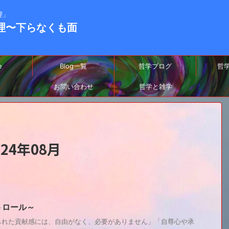
理」
-真理〜下らなくも面
e
Blog一覧
哲学ブログ
哲
お問い合わせ
哲学と雑学
24年08月
トロール～
られた貢献感には、自由がなく、必要がありません」「自尊心や承