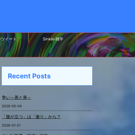
学ツイート
Sinkai-雑学
Recent Posts
争い～善と善～
2026-05-04
「腹が立つ」は「傲り」から？
2026-01-21