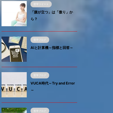
哲学ツイート
「腹が立つ」は「傲り」か
ら？
哲学ブログ
AIと計算機～指標と回答～
哲学ブログ
VUCA時代～Try and Error
～
哲学ブログ