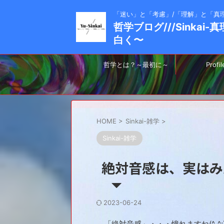
「迷い」と「考慮」/「理解」と「真
哲学ブログ///Sinkai
白く〜
哲学とは？～最初に～
Profil
HOME
>
Sinkai-雑学
>
Sinkai-雑学
絶対音感は、実はみ
2023-06-24
「絶対音感」・・・憧れますね(^_^