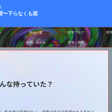
理」
-真理〜下らなくも面
e
Blog一覧
哲学ブログ
哲
お問い合わせ
哲学と雑学
んな持っていた？
;)。私自身は音感がなく、音痴ですので音感がある方がメ