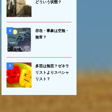
どういう状態？
存在・事象は空無・
6
無常？
多芸は無芸？ゼネラ
7
リストよりスペシャ
リスト？