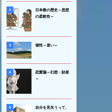
日本教の歴史～思想
2
の柔軟性～
個性～迷い～
3
恋愛脳～幻想・財産
4
～
自分を見失うって、
5