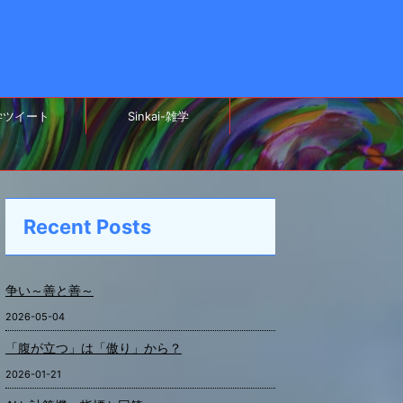
学ツイート
Sinkai-雑学
Recent Posts
争い～善と善～
2026-05-04
「腹が立つ」は「傲り」から？
2026-01-21