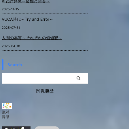
AIと計算機～指標と回答～
2025-11-15
VUCA時代～Try and Error～
2025-07-31
人間の本質～それぞれの価値観～
2025-04-18
Search
閲覧履歴
絶対
音感
は、
実は