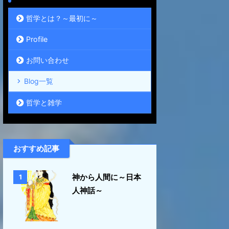
哲学とは？～最初に～
Profile
お問い合わせ
Blog一覧
哲学と雑学
おすすめ記事
神から人間に～日本
1
人神話～