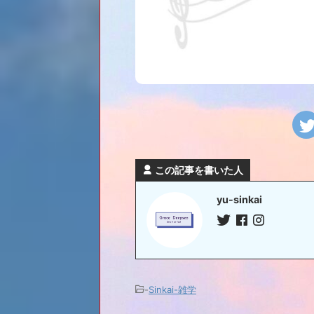
この記事を書いた人
yu-sinkai
-
Sinkai-雑学