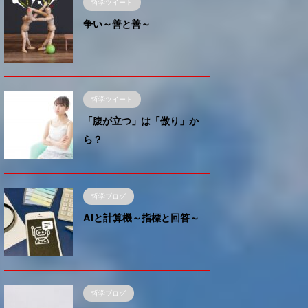
みん
哲学ツイート
な持
争い～善と善～
って
い
た？
哲学ツイート
「腹が立つ」は「傲り」か
ら？
哲学ブログ
AIと計算機～指標と回答～
哲学ブログ