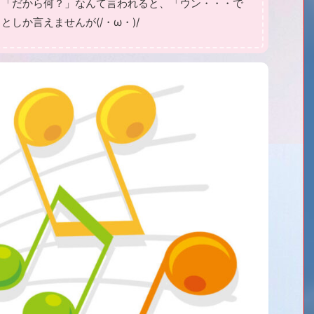
ただ、「だから何？」なんて言われると、「ウン・・・で
としか言えませんが(/・ω・)/