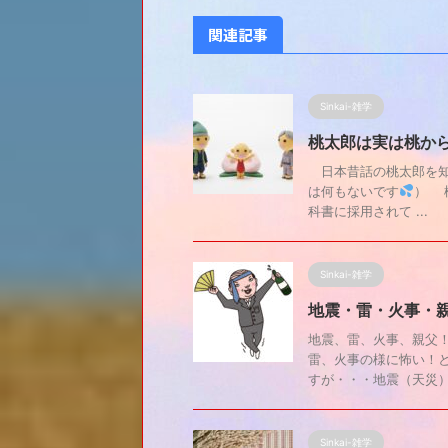
関連記事
Sinkai-雑学
桃太郎は実は桃か
日本昔話の桃太郎を知
は何もないです
） 
科書に採用されて ...
Sinkai-雑学
地震・雷・火事・
地震、雷、火事、親父
雷、火事の様に怖い！
すが・・・地震（天災）、
Sinkai-雑学