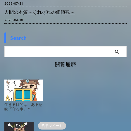
2025-07-31
人間の本質～それぞれの価値観～
2025-04-18
Search
閲覧履歴
生きる目的は、ある意
味「守る事」？
哲学ツイート