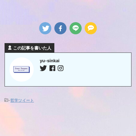
この記事を書いた人
yu-sinkai
-
哲学ツイート