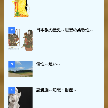
日本教の歴史～思想の柔軟性～
2
個性～迷い～
3
恋愛脳～幻想・財産～
4