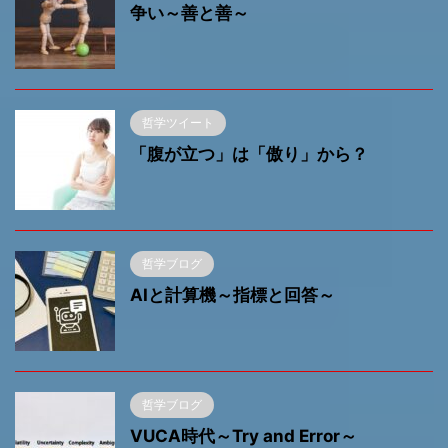
争い～善と善～
哲学ツイート
「腹が立つ」は「傲り」から？
哲学ブログ
AIと計算機～指標と回答～
哲学ブログ
VUCA時代～Try and Error～