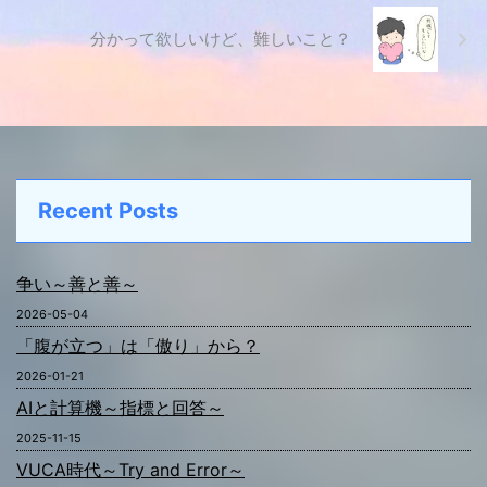
分かって欲しいけど、難しいこと？
Recent Posts
争い～善と善～
2026-05-04
「腹が立つ」は「傲り」から？
2026-01-21
AIと計算機～指標と回答～
2025-11-15
VUCA時代～Try and Error～