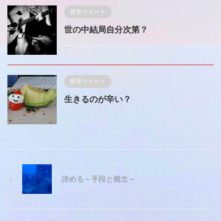
哲学ツイート
世の中結局自分次第？
哲学ツイート
生きるのが辛い？
諦める～手段と概念～