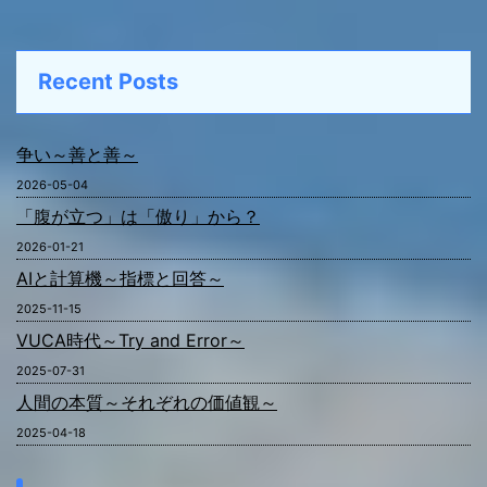
Recent Posts
争い～善と善～
2026-05-04
「腹が立つ」は「傲り」から？
2026-01-21
AIと計算機～指標と回答～
2025-11-15
VUCA時代～Try and Error～
2025-07-31
人間の本質～それぞれの価値観～
2025-04-18