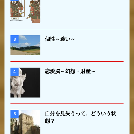
個性～迷い～
3
恋愛脳～幻想・財産～
4
自分を見失うって、どういう状
5
態？