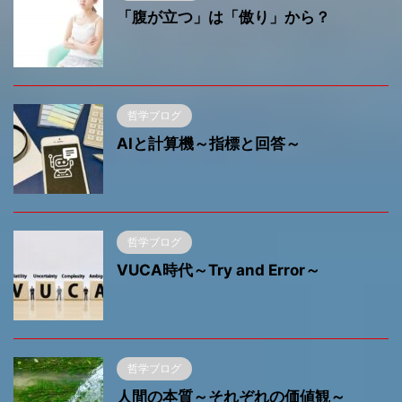
「腹が立つ」は「傲り」から？
哲学ブログ
AIと計算機～指標と回答～
哲学ブログ
VUCA時代～Try and Error～
哲学ブログ
人間の本質～それぞれの価値観～