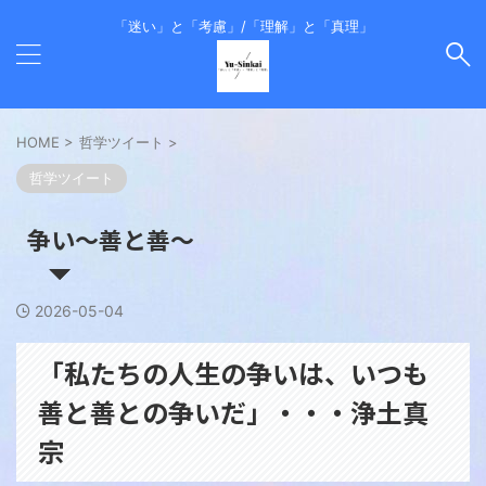
「迷い」と「考慮」/「理解」と「真理」
HOME
>
哲学ツイート
>
哲学ツイート
争い～善と善～
2026-05-04
「私たちの人生の争いは、いつも
善と善との争いだ」・・・浄土真
宗