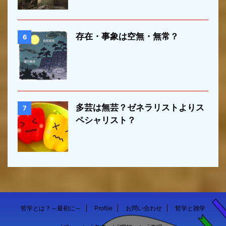
存在・事象は空無・無常？
6
多芸は無芸？ゼネラリストよりス
7
ペシャリスト？
哲学とは？～最初に～
Profile
お問い合わせ
哲学と雑学