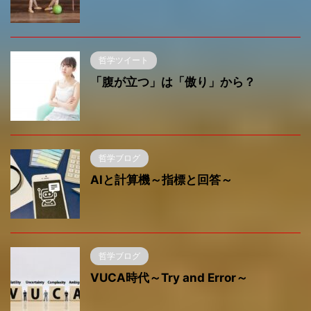
哲学ツイート
「腹が立つ」は「傲り」から？
哲学ブログ
AIと計算機～指標と回答～
哲学ブログ
VUCA時代～Try and Error～