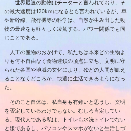
世界最速の動物はチーターと言われており、そ
の最大速度は120kｍになるとも言われているが、車
や新幹線、飛行機等の科学は、自然が生み出した動
物の最速をも軽々しく凌駕する。パワー関係でも同
じことである。
人工の産物のおかげで、私たちは本来どの生物よ
りも何不自由なく食物連鎖の頂点に立ち、文明に守
られた各国や地域の文化により、殆どの人間が飢え
ることなくどころか、快適に生活できるようになっ
た。
そのこと自体は、私自身も有難いと思うし、文明
を否定しているわけでもない。むしろ肯定してい
る。現代人である私は、トイレも水洗トイレでない
と嫌であるし、パソコンやスマホがないと生活しづ