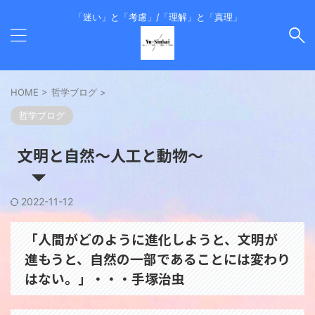
「迷い」と「考慮」/「理解」と「真理」
HOME
>
哲学ブログ
>
哲学ブログ
文明と自然～人工と動物～
2022-11-12
「人間がどのように進化しようと、文明が
進もうと、自然の一部であることには変わり
はない。」・・・手塚治虫