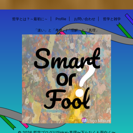
哲学とは？～最初に～
Profile
お問い合わせ
哲学と雑学
「迷い」と「考慮」/「理解」と「真理」
© 2026 哲学ブログ///Sinkai-真理〜下らなくも面白く〜