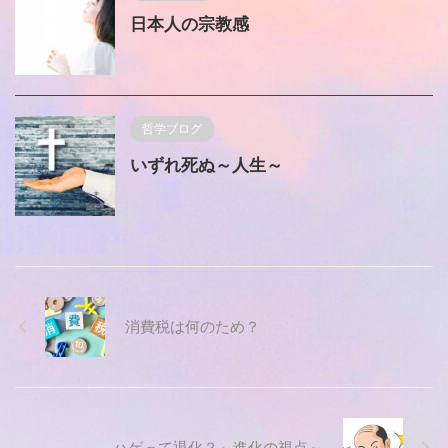
日本人の宗教感
哲学ブログ
いずれ死ぬ～人生～
消費税は何のため？
ハゲって退化？～進化の視点～