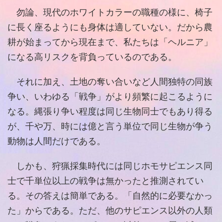
勿論、現代のホワイトカラーの職種の様に、椅子
に長く座るようにも身体は適していない。だから農
耕が始まってから現在まで、私たちは「ヘルニア」
になる高リスクを背負っているのである。
それに加え、土地の奪い合いなど人間独特の同族
争い、いわゆる「戦争」がより頻繁に起こるように
なる。縄張り争い程度は同じ生物同士でもあり得る
が、千や万、時には億と言う単位で同じ生物が争う
動物は人間だけである。
しかも、狩猟採集時代には同じホモサピエンス同
士で千単位以上の戦争は無かったと推測されてい
る。その答えは簡単である。「自然的に必要なかっ
た」からである。ただ、他のサピエンス以外の人類