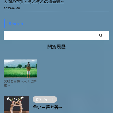
人間の本質～それぞれの価値観～
2025-04-18
Search
閲覧履歴
文明と自然～人工と動
物～
哲学ツイート
争い～善と善～