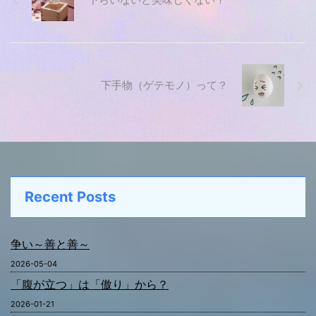
下手物（ゲテモノ）って？
Recent Posts
争い～善と善～
2026-05-04
「腹が立つ」は「傲り」から？
2026-01-21