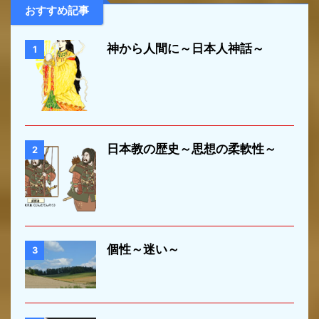
おすすめ記事
神から人間に～日本人神話～
1
日本教の歴史～思想の柔軟性～
2
個性～迷い～
3