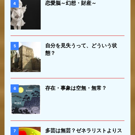
恋愛脳～幻想・財産～
4
自分を見失うって、どういう状
5
態？
存在・事象は空無・無常？
6
多芸は無芸？ゼネラリストよりス
7