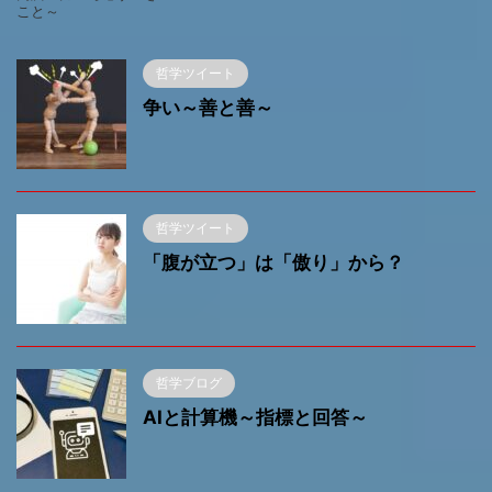
こと～
哲学ツイート
争い～善と善～
哲学ツイート
「腹が立つ」は「傲り」から？
哲学ブログ
AIと計算機～指標と回答～