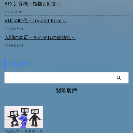
AIと計算機～指標と回答～
2025-11-15
VUCA時代～Try and Error～
2025-07-31
人間の本質～それぞれの価値観～
2025-04-18
Search
閲覧履歴
同調圧力～考慮すべき