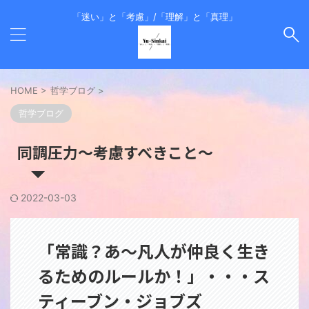
「迷い」と「考慮」/「理解」と「真理」
HOME
>
哲学ブログ
>
哲学ブログ
同調圧力～考慮すべきこと～
2022-03-03
「常識？あ～凡人が仲良く生き
るためのルールか！」・・・ス
ティーブン・ジョブズ