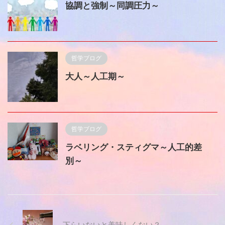
協調と強制～同調圧力～
哲学ブログ
大人～人工期～
哲学ブログ
ラベリング・スティグマ～人工的差
別～
下らいないと美味しくない？