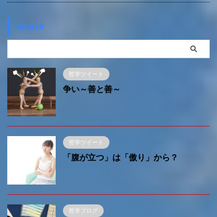
Search
哲学ツイート
争い～善と善～
哲学ツイート
「腹が立つ」は「傲り」から？
哲学ブログ