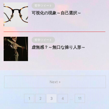
哲学ツイート
可視化の現象～自己選択～
哲学ツイート
虚無感？～無口な操り人形～
Next »
1
2
3
4
…
11