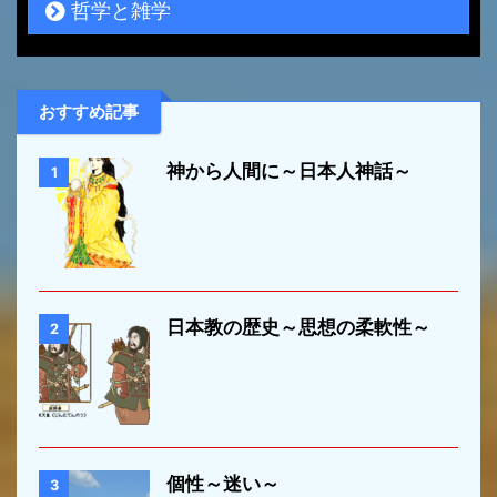
哲学と雑学
おすすめ記事
神から人間に～日本人神話～
1
日本教の歴史～思想の柔軟性～
2
個性～迷い～
3