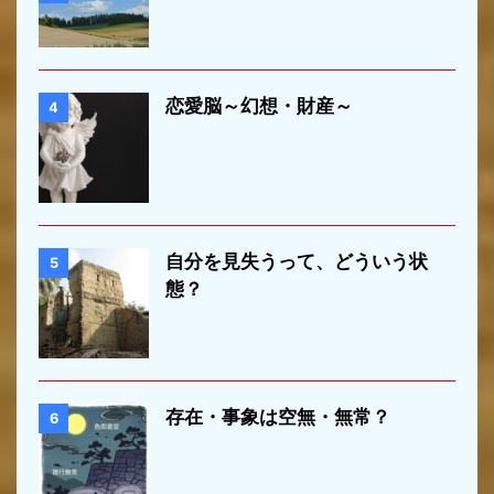
恋愛脳～幻想・財産～
4
自分を見失うって、どういう状
5
態？
存在・事象は空無・無常？
6