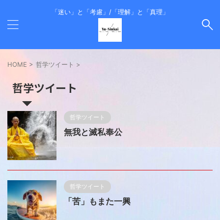
「迷い」と「考慮」/「理解」と「真理」
HOME
>
哲学ツイート
>
哲学ツイート
哲学ツイート
無我と滅私奉公
哲学ツイート
「苦」もまた一興