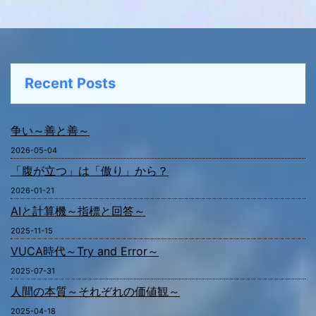
Recent Posts
争い～善と善～
2026-05-04
「腹が立つ」は「傲り」から？
2026-01-21
AIと計算機～指標と回答～
2025-11-15
VUCA時代～Try and Error～
2025-07-31
人間の本質～それぞれの価値観～
2025-04-18