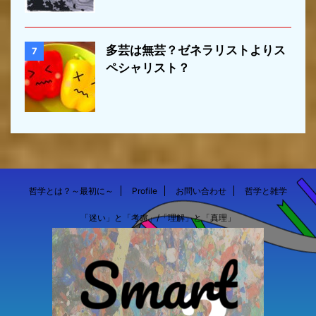
多芸は無芸？ゼネラリストよりス
7
ペシャリスト？
哲学とは？～最初に～
Profile
お問い合わせ
哲学と雑学
「迷い」と「考慮」/「理解」と「真理」