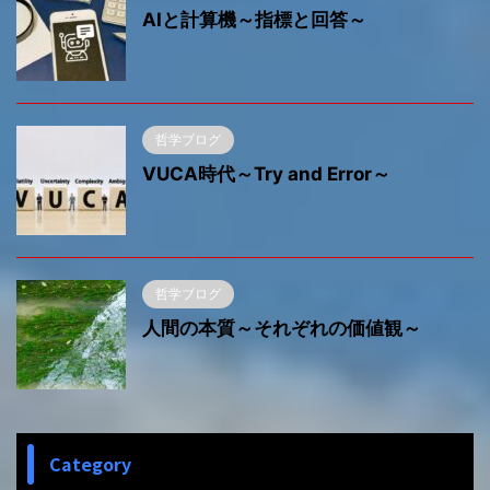
AIと計算機～指標と回答～
哲学ブログ
VUCA時代～Try and Error～
哲学ブログ
人間の本質～それぞれの価値観～
Category