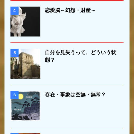
恋愛脳～幻想・財産～
4
自分を見失うって、どういう状
5
態？
存在・事象は空無・無常？
6