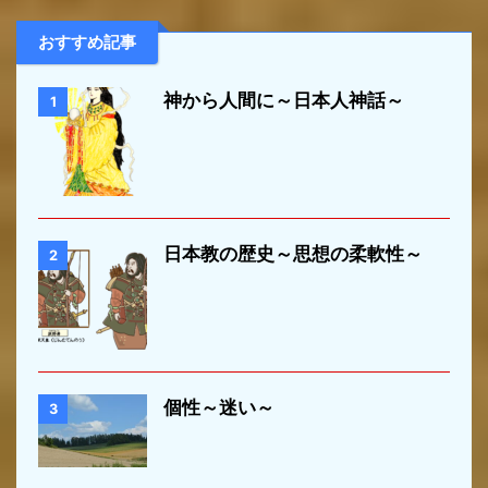
おすすめ記事
神から人間に～日本人神話～
1
日本教の歴史～思想の柔軟性～
2
個性～迷い～
3