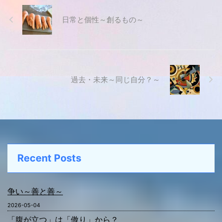
日常と個性～創るもの～
過去・未来～同じ自分？～
Recent Posts
争い～善と善～
2026-05-04
「腹が立つ」は「傲り」から？