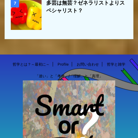
多芸は無芸？ゼネラリストよりス
7
ペシャリスト？
哲学とは？～最初に～
Profile
お問い合わせ
哲学と雑学
「迷い」と「考慮」/「理解」と「真理」