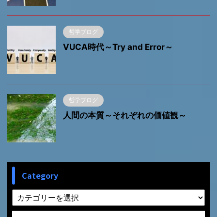
哲学ブログ
VUCA時代～Try and Error～
哲学ブログ
人間の本質～それぞれの価値観～
Category