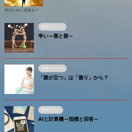
何のために頑張る？
哲学ツイート
争い～善と善～
哲学ツイート
「腹が立つ」は「傲り」から？
哲学ブログ
AIと計算機～指標と回答～