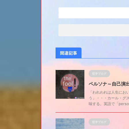
関連記事
哲学ブログ
ペルソナ～自己演
「われわれは人生にお
う」・・・カール・グス
味する。英語で「person
哲学ブログ