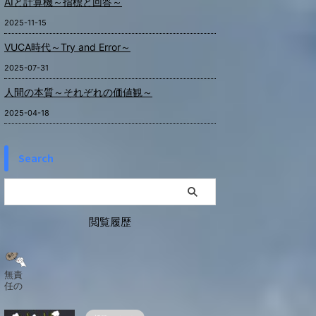
AIと計算機～指標と回答～
2025-11-15
VUCA時代～Try and Error～
2025-07-31
人間の本質～それぞれの価値観～
2025-04-18
Search
閲覧履歴
無責
任の
重要
性～