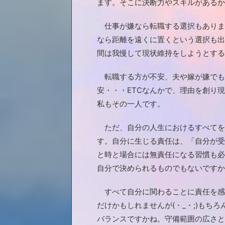
ます。そこに決断力やスキルがあるか
仕事が嫌なら転職する選択もありま
なら距離を遠くに置くという選択も出
間は我慢して現状維持をしようとする
転職する方が不安、夫や嫁が嫌でも
安・・・ETCなんかで、理由を創り
私もその一人です。
ただ、自分の人生におけるすべてを
す。自分に生じる責任は、「自分が受
と時と場合には無責任になる習慣も必
自分で決められるものでもないですからね
すべて自分に関わることに責任を感
だけかもしれませんが(・_・;)もち
バランスですかね。守備範囲の広さと