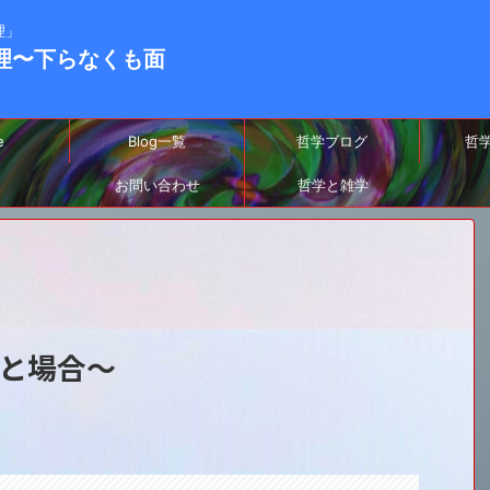
理」
-真理〜下らなくも面
e
Blog一覧
哲学ブログ
哲
お問い合わせ
哲学と雑学
と場合～