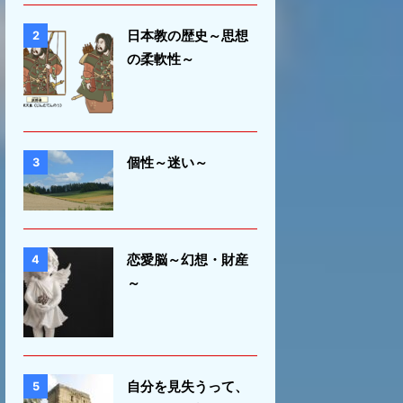
日本教の歴史～思想
2
の柔軟性～
個性～迷い～
3
恋愛脳～幻想・財産
4
～
自分を見失うって、
5