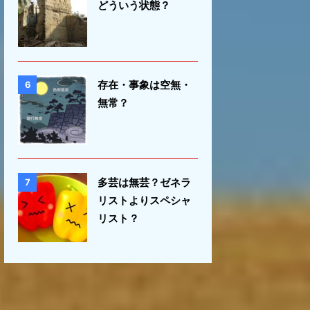
どういう状態？
存在・事象は空無・
6
無常？
多芸は無芸？ゼネラ
7
リストよりスペシャ
リスト？