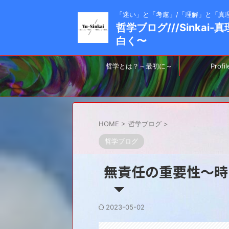
「迷い」と「考慮」/「理解」と「真
哲学ブログ///Sinkai
白く〜
哲学とは？～最初に～
Profil
HOME
>
哲学ブログ
>
哲学ブログ
無責任の重要性～時
2023-05-02