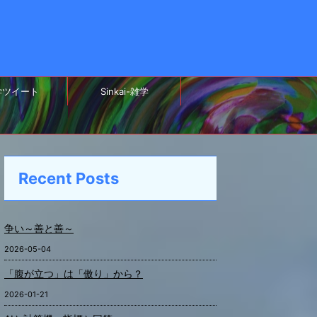
学ツイート
Sinkai-雑学
Recent Posts
争い～善と善～
2026-05-04
「腹が立つ」は「傲り」から？
2026-01-21