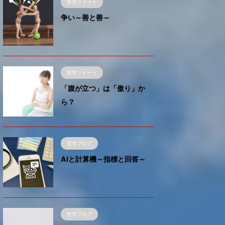
時と
哲学ツイート
場合
争い～善と善～
～
哲学ツイート
「腹が立つ」は「傲り」か
ら？
哲学ブログ
AIと計算機～指標と回答～
哲学ブログ