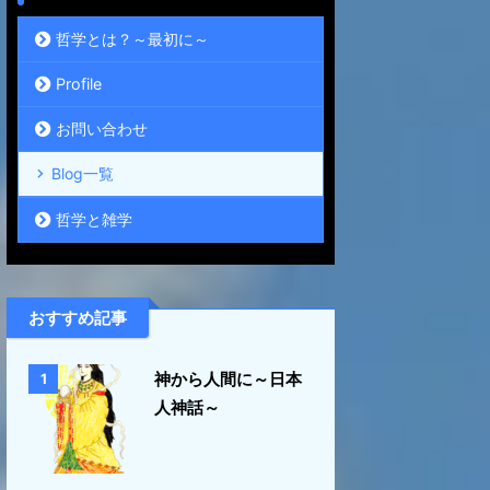
哲学とは？～最初に～
Profile
お問い合わせ
Blog一覧
哲学と雑学
おすすめ記事
神から人間に～日本
1
人神話～