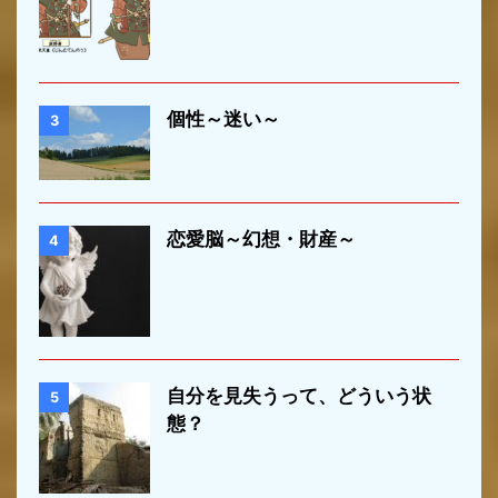
個性～迷い～
3
恋愛脳～幻想・財産～
4
自分を見失うって、どういう状
5
態？