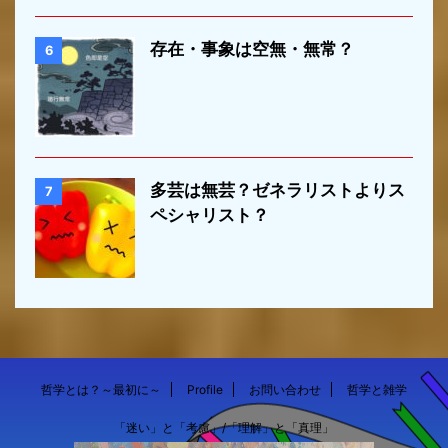
存在・事象は空無・無常？
6
多芸は無芸？ゼネラリストよりス
7
ペシャリスト？
哲学とは？～最初に～
Profile
お問い合わせ
哲学と雑学
「迷い」と「考慮」/「理解」と「真理」