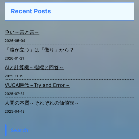
Recent Posts
争い～善と善～
2026-05-04
「腹が立つ」は「傲り」から？
2026-01-21
AIと計算機～指標と回答～
2025-11-15
VUCA時代～Try and Error～
2025-07-31
人間の本質～それぞれの価値観～
2025-04-18
Search