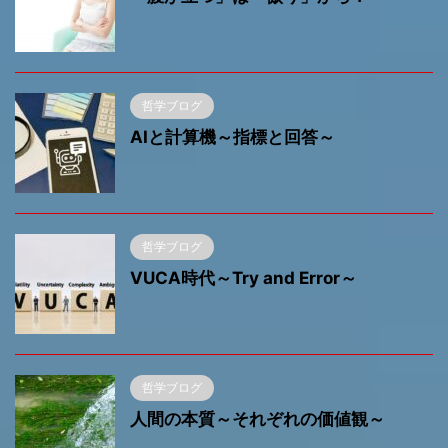
哲学ブログ
AIと計算機～指標と回答～
哲学ブログ
VUCA時代～Try and Error～
哲学ブログ
人間の本質～それぞれの価値観～