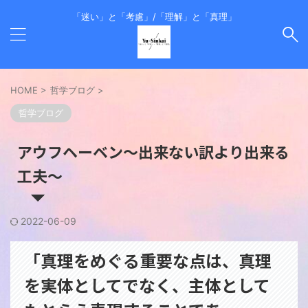
「迷い」と「考慮」/「理解」と「真理」
HOME
>
哲学ブログ
>
哲学ブログ
アウフヘーベン～出来ない訳より出来る
工夫～
2022-06-09
「真理をめぐる重要な点は、真理
を実体としてでなく、主体として