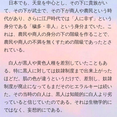
日本でも、天皇を中心とし、その下に貴族がい
て、その下が武士で、その下が商人や農民という時
代があり、さらに江戸時代では「人に非ず」という
身分である「穢多・非人」という身分までいた。こ
れは、農民や商人の身分の下の階級を作ることで、
農民や商人の不満を無くすための階級であったとさ
れている。
白人が黒人や黄色人種を差別していたこともあ
る。特に黒人に対しては奴隷制度まで出来上がった
ほどだ。肌の色が違うというだけで、差別し、奴隷
制度が廃止になってもまだそのヒエラルキーは続い
た。その当時の白人は、黒人は知能的に白人より劣
っていると信じていたのである。それは生物学的に
ではなく、妄想的にである。