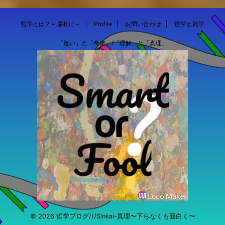
哲学とは？～最初に～
Profile
お問い合わせ
哲学と雑学
「迷い」と「考慮」/「理解」と「真理」
© 2026 哲学ブログ///Sinkai-真理〜下らなくも面白く〜