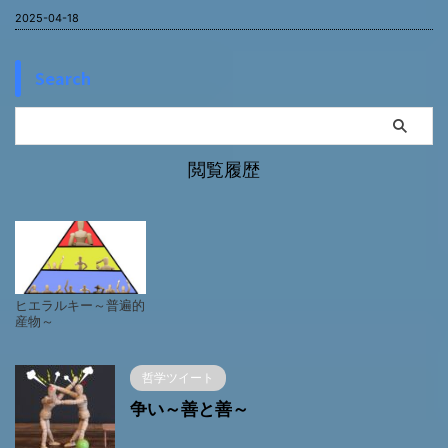
2025-04-18
Search
閲覧履歴
ヒエラルキー～普遍的
産物～
哲学ツイート
争い～善と善～