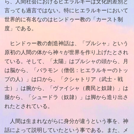
ら、人間社会におけるヒエラルキーは文化的差別と
言っても過言ではない。特にヒエラルキーにおいて
世界的に有名なのはヒンドゥー教の「カースト制
度」である。
ヒンドゥー教の創造神話は、「プルシャ」という
原初の人間の体から神々が世界を作り上げたとされ
ている。そして、「太陽」はプルシャの頭から、月
は脳から、「バラモン（僧侶：ヒエラルキーのトッ
プの人）」は口から、「クシャトリア（武士・戦
士）」は腕から、「ヴァイシャ（農民と奴隷）」は
腿から、「シュードラ（奴隷）」は脚から造り出さ
れたとされている。
人間は生まれながらに身分が違うという事を、神
話によって説明していたという事である。また、メ