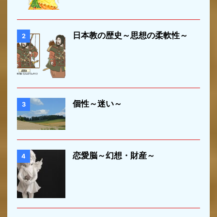
日本教の歴史～思想の柔軟性～
2
個性～迷い～
3
恋愛脳～幻想・財産～
4