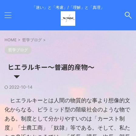
「迷い」と「考慮」/「理解」と「真理」
HOME
>
哲学ブログ
>
哲学ブログ
ヒエラルキー～普遍的産物～
2022-10-14
ヒエラルキーとは人間の物質的な事より想像的文
化からなる、ピラミッド型の階級社会のような物で
ある。制度として分かりやすいのは「カースト制
度」「士農工商」「奴隷」等である。そして、私た