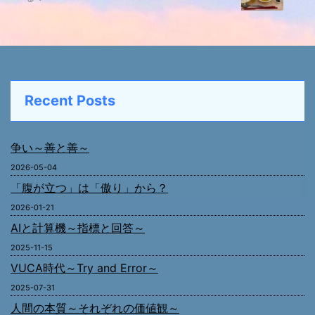
Recent Posts
争い～善と善～
2026-05-04
「腹が立つ」は「傲り」から？
2026-01-21
AIと計算機～指標と回答～
2025-11-15
VUCA時代～Try and Error～
2025-07-31
人間の本質～それぞれの価値観～