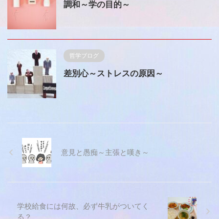
調和～学の目的～
哲学ブログ
差別心～ストレスの原因～
意見と愚痴～主張と嘆き～
学校給食には何故、必ず牛乳がついてく
る？