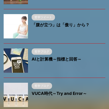
哲学ツイート
「腹が立つ」は「傲り」から？
哲学ブログ
AIと計算機～指標と回答～
哲学ブログ
VUCA時代～Try and Error～