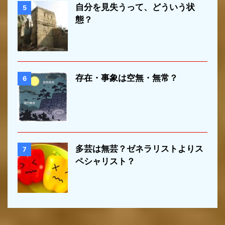
自分を見失うって、どういう状
5
態？
存在・事象は空無・無常？
6
多芸は無芸？ゼネラリストよりス
7
ペシャリスト？