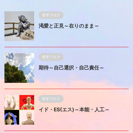
哲学ブログ
渇愛と正見～在りのまま～
哲学ブログ
期待～自己選択・自己責任～
哲学ブログ
イド・ES(エス)～本能・人工～