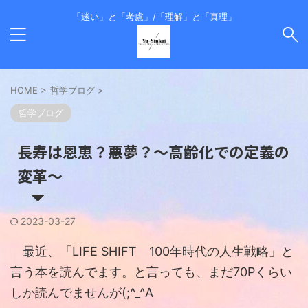
「迷い」と「考慮」/「理解」と「真理」
HOME
>
哲学ブログ
>
哲学ブログ
長寿は恩恵？悪夢？～高齢化での定義の
変革～
2023-03-27
最近、「LIFE SHIFT 100年時代の人生戦略」と
言う本を読んでます。と言っても、まだ70Pくらい
しか読んでませんが(;^_^A