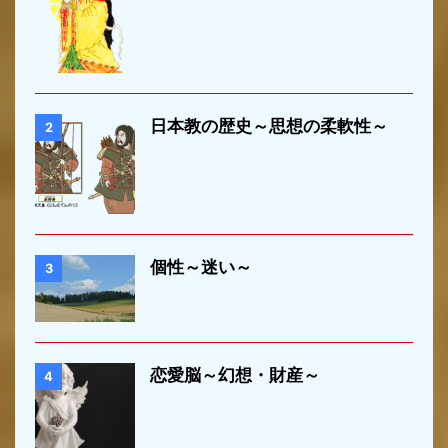
日本教の歴史～思想の柔軟性～
2
個性～迷い～
3
恋愛脳～幻想・財産～
4