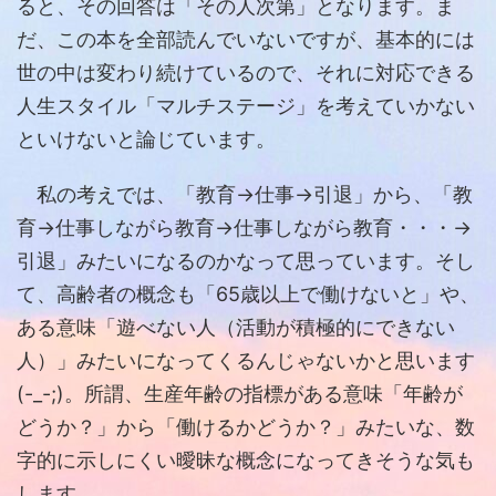
ると、その回答は「その人次第」となります。ま
だ、この本を全部読んでいないですが、基本的には
世の中は変わり続けているので、それに対応できる
人生スタイル「マルチステージ」を考えていかない
といけないと論じています。
私の考えでは、「教育→仕事→引退」から、「教
育→仕事しながら教育→仕事しながら教育・・・→
引退」みたいになるのかなって思っています。そし
て、高齢者の概念も「65歳以上で働けないと」や、
ある意味「遊べない人（活動が積極的にできない
人）」みたいになってくるんじゃないかと思います
(-_-;)。所謂、生産年齢の指標がある意味「年齢が
どうか？」から「働けるかどうか？」みたいな、数
字的に示しにくい曖昧な概念になってきそうな気も
します。