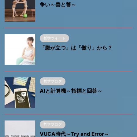
争い～善と善～
哲学ツイート
「腹が立つ」は「傲り」から？
哲学ブログ
AIと計算機～指標と回答～
哲学ブログ
VUCA時代～Try and Error～