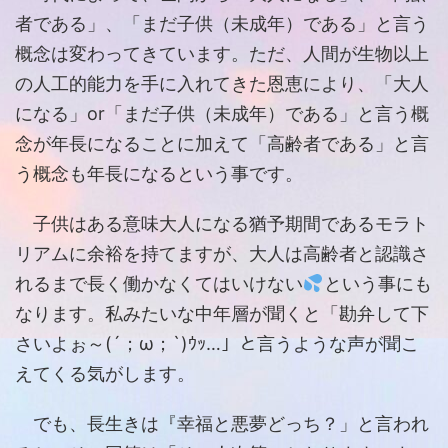
者である」、「まだ子供（未成年）である」と言う
概念は変わってきています。ただ、人間が生物以上
の人工的能力を手に入れてきた恩恵により、「大人
になる」or「まだ子供（未成年）である」と言う概
念が年長になることに加えて「高齢者である」と言
う概念も年長になるという事です。
子供はある意味大人になる猶予期間であるモラト
リアムに余裕を持てますが、大人は高齢者と認識さ
れるまで長く働かなくてはいけない
という事にも
なります。私みたいな中年層が聞くと「勘弁して下
さいよぉ～(´；ω；`)ｳｯ…」と言うような声が聞こ
えてくる気がします。
でも、長生きは『幸福と悪夢どっち？」と言われ