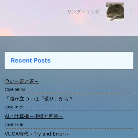
リンダ・リンダ
Recent Posts
争い～善と善～
2026-05-04
「腹が立つ」は「傲り」から？
2026-01-21
AIと計算機～指標と回答～
2025-11-15
VUCA時代～Try and Error～