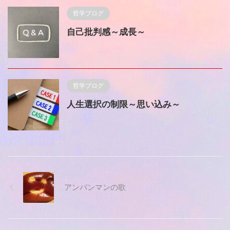
哲学ブログ
自己批判感～成長～
哲学ブログ
人生選択の制限～思い込み～
アンパンマンの歌