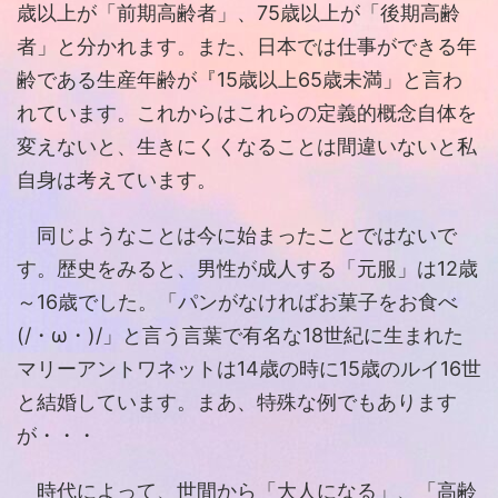
歳以上が「前期高齢者」、75歳以上が「後期高齢
者」と分かれます。また、日本では仕事ができる年
齢である生産年齢が『15歳以上65歳未満」と言わ
れています。これからはこれらの定義的概念自体を
変えないと、生きにくくなることは間違いないと私
自身は考えています。
同じようなことは今に始まったことではないで
す。歴史をみると、男性が成人する「元服」は12歳
～16歳でした。「パンがなければお菓子をお食べ
(/・ω・)/」と言う言葉で有名な18世紀に生まれた
マリーアントワネットは14歳の時に15歳のルイ16世
と結婚しています。まあ、特殊な例でもあります
が・・・
時代によって、世間から「大人になる」、「高齢