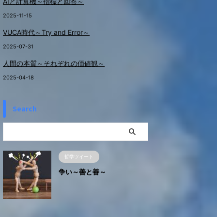
AIと計算機～指標と回答～
2025-11-15
VUCA時代～Try and Error～
2025-07-31
人間の本質～それぞれの価値観～
2025-04-18
Search
哲学ツイート
争い～善と善～