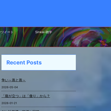
学ツイート
Sinkai-雑学
Recent Posts
争い～善と善～
2026-05-04
「腹が立つ」は「傲り」から？
2026-01-21