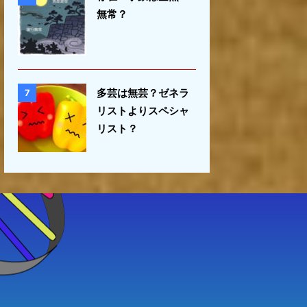
無常？
多芸は無芸？ゼネラ
7
リストよりスペシャ
リスト？