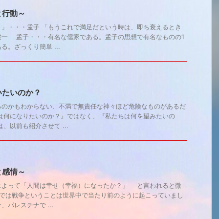
と行動～
。」・・・孟子 「もうこれで満足だという時は、即ち衰えるとき
栄一 孟子・・・有名な儒家である。孟子の思想で有名なものの1
。ざっくり簡単 ...
いたいのか？
るのかもわからない、不満で無責任な神々ほど危険なものがあるだ
ちは何になりたいのか？』ではなく、『私たちは何を望みたいの
以前も紹介させて ...
と感情～
よって「人間は幸せ（幸福）になったか？」 と言われると微
までは戦争ということは世界中で当たり前のように起こっていまし
パレスチナで ...