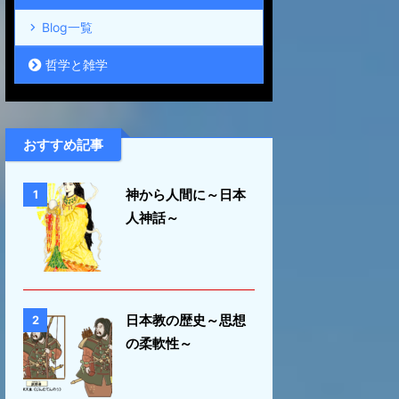
Blog一覧
哲学と雑学
おすすめ記事
神から人間に～日本
1
人神話～
日本教の歴史～思想
2
の柔軟性～