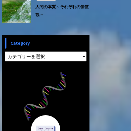
人間の本質～それぞれの価値
観～
Category