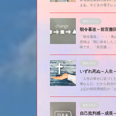
まあ、今どきの電子レンジ
哲学ツイート
朝令暮改～前言撤
「朝令暮改」 ・・・私
意味は「朝に命令した
味です。「前言撤 ...
哲学ブログ
いずれ死ぬ～人生
「人生の幸せに近づく
俺なんだ。だから自分
上記の和田秀樹氏の「どう
哲学ブログ
自己批判感～成長