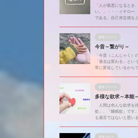
「人が最悪になるとき
い。」・・・イチロー
である。自己肯定感を上
哲学ツイート
今昔～繋がり～
「今昔（こんじゃく）
「過去は変わる」とい
常に変化しているからです
哲学ツイート
多様な欲求～本能
人間は色んな欲求を持
欲」、「睡眠欲」です
も過言ではないと思います
哲学ブログ