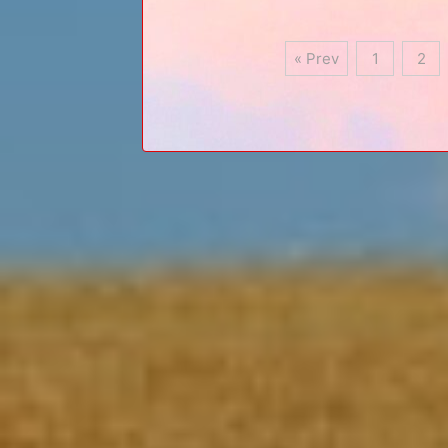
« Prev
1
2