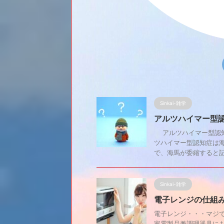
Sinkai-雑学
アルツハイマー型
アルツハイマー型認知
ツハイマー型認知症は
で、海馬が委縮すると記憶
Sinkai-雑学
電子レンジの仕組
電子レンジ・・・マジで
家電製品兼調理器具に