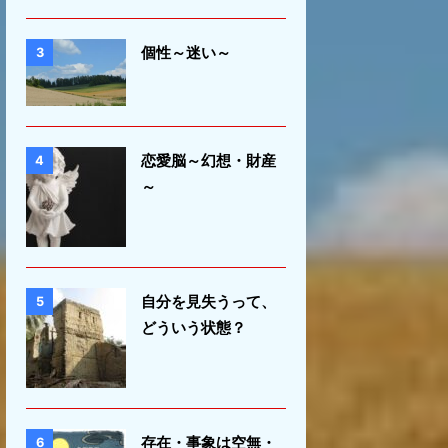
個性～迷い～
3
恋愛脳～幻想・財産
4
～
自分を見失うって、
5
どういう状態？
存在・事象は空無・
6