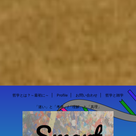
哲学とは？～最初に～
Profile
お問い合わせ
哲学と雑学
「迷い」と「考慮」/「理解」と「真理」