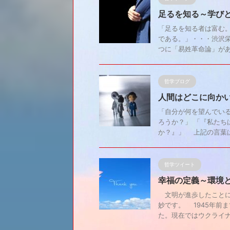
足るを知る～学び
「足るを知る者は富む
である。」・・・渋沢
つに「易姓革命論」がある
哲学ブログ
人間はどこに向か
「自分が何を望んでい
ろうか？」 「『私た
か？』」 上記の言葉は、
哲学ツイート
幸福の定義～環境
文明が進歩したことに
妙です。 1945年前
た。現在ではウクライナ、