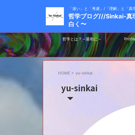
「迷い」と「考慮」/「理解」と「真
哲学ブログ///Sinkai
白く〜
哲学とは？～最初に～
Profil
HOME
>
yu-sinkai
yu-sinkai