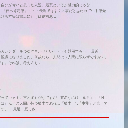
、自分が偉いと思った人達。最悪というか魅力的じゃな
 「自己肯定感」・・・最近ではよく大事だと思われている感覚
げる本等は書店に行けば結構あ ...
のカレンダーをつなぎ合わせたい・・・不器用でも」 最近、
う認識になりました。何故なら、人間は（人間に限らずですが）、
。それは、考え方も ...
～
っています。言わずもがなですが、有名なのは「食欲」、「性
。ほとんどの人間が持つ欲求であれば「欲求」≒「本能」と言って
。 最近「寂しさ ...