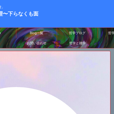
理」
-真理〜下らなくも面
e
Blog一覧
哲学ブログ
哲
お問い合わせ
哲学と雑学