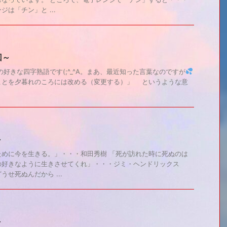
は「チン」と ...
回～
の好きな四字熟語です(;^_^A。まあ、最近知った言葉なのですが
ことを夕暮れのころには改める（変更する）」 というような意
～
ために今を生きる。」・・・和田秀樹 「死が訪れた時に死ぬのは
の好きなように生きさせてくれ」・・・ジミ・ヘンドリックス
せ死ぬんだから ...
～