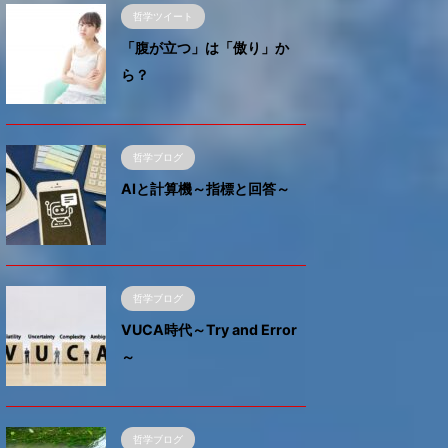
哲学ツイート
「腹が立つ」は「傲り」か
ら？
哲学ブログ
AIと計算機～指標と回答～
哲学ブログ
VUCA時代～Try and Error
～
哲学ブログ