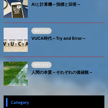
AIと計算機～指標と回答～
哲学ブログ
VUCA時代～Try and Error～
哲学ブログ
人間の本質～それぞれの価値観～
Category