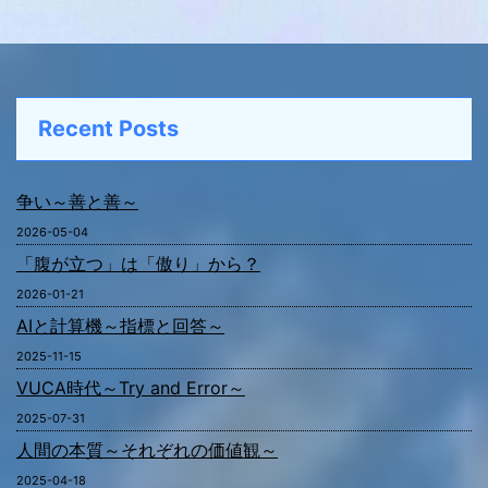
Recent Posts
争い～善と善～
2026-05-04
「腹が立つ」は「傲り」から？
2026-01-21
AIと計算機～指標と回答～
2025-11-15
VUCA時代～Try and Error～
2025-07-31
人間の本質～それぞれの価値観～
2025-04-18