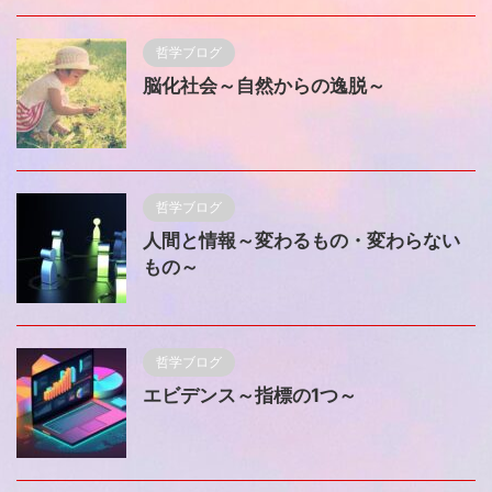
哲学ブログ
脳化社会～自然からの逸脱～
哲学ブログ
人間と情報～変わるもの・変わらない
もの～
哲学ブログ
エビデンス～指標の1つ～