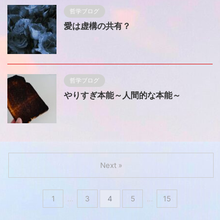
哲学ブログ
愛は虚構の共有？
哲学ブログ
やりすぎ本能～人間的な本能～
Next »
1
…
3
4
5
…
15