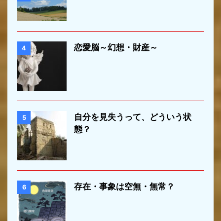
恋愛脳～幻想・財産～
4
自分を見失うって、どういう状
5
態？
存在・事象は空無・無常？
6