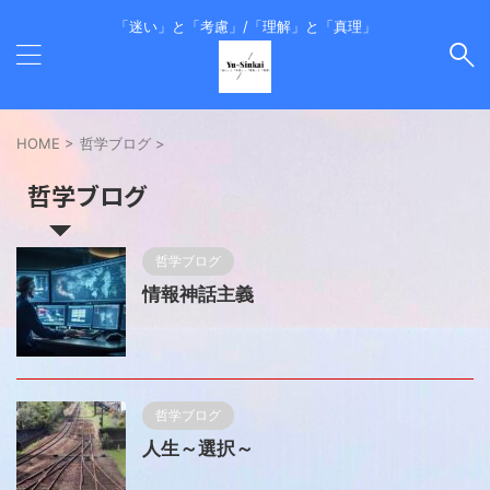
「迷い」と「考慮」/「理解」と「真理」
HOME
>
哲学ブログ
>
哲学ブログ
哲学ブログ
情報神話主義
哲学ブログ
人生～選択～