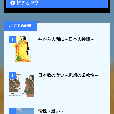
哲学と雑学
おすすめ記事
神から人間に～日本人神話～
1
日本教の歴史～思想の柔軟性～
2
個性～迷い～
3