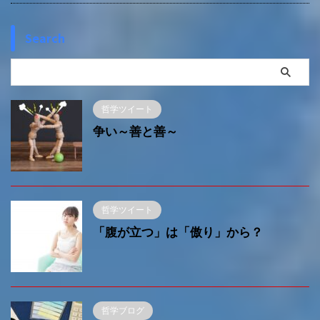
Search
哲学ツイート
争い～善と善～
哲学ツイート
「腹が立つ」は「傲り」から？
哲学ブログ