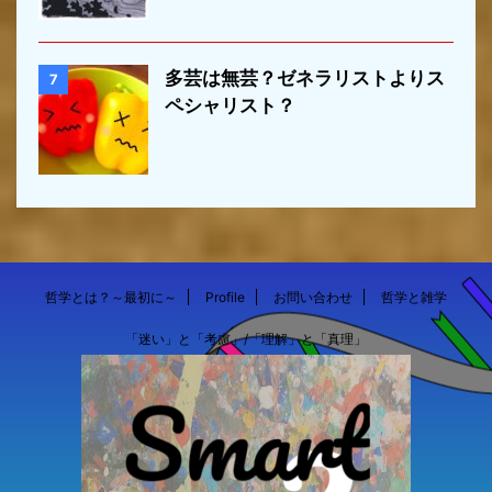
多芸は無芸？ゼネラリストよりス
7
ペシャリスト？
哲学とは？～最初に～
Profile
お問い合わせ
哲学と雑学
「迷い」と「考慮」/「理解」と「真理」